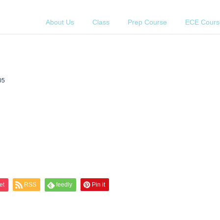
About Us
Class
Prep Course
ECE Cours
05
et
RSS
feedly
Pin it