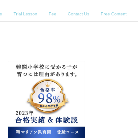
e
Trial Lesson
Fee
Contact Us
Free Content