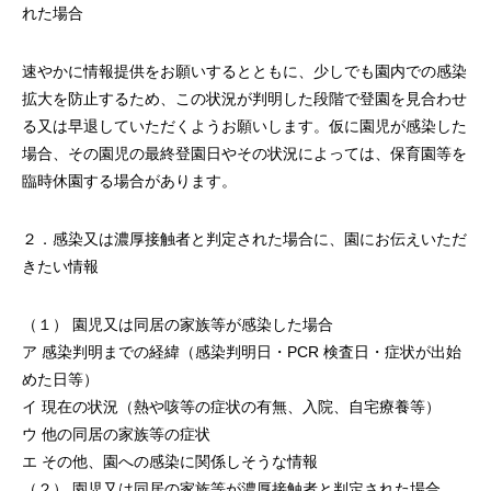
れた場合
速やかに情報提供をお願いするとともに、少しでも園内での感染
拡大を防止するため、この状況が判明した段階で登園を見合わせ
る又は早退していただくようお願いします。仮に園児が感染した
場合、その園児の最終登園日やその状況によっては、保育園等を
臨時休園する場合があります。
２．感染又は濃厚接触者と判定された場合に、園にお伝えいただ
きたい情報
（１） 園児又は同居の家族等が感染した場合
ア 感染判明までの経緯（感染判明日・PCR 検査日・症状が出始
めた日等）
イ 現在の状況（熱や咳等の症状の有無、入院、自宅療養等）
ウ 他の同居の家族等の症状
エ その他、園への感染に関係しそうな情報
（２） 園児又は同居の家族等が濃厚接触者と判定された場合