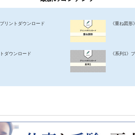
》プリントダウンロード
《重ね図形
ントダウンロード
《系列1》