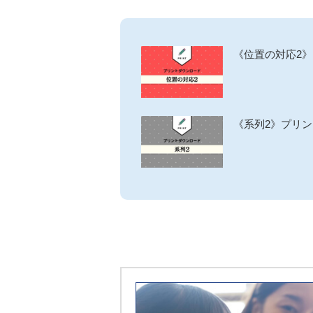
《位置の対応2
《系列2》プリ